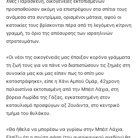
Χθες Παρασκευή, οικογένειες εκτοπισμένων
προσπαθούσαν ακόμη να επιστρέψουν στα σπίτια τους
ανάμεσα στα συντρίμμια, ορισμένοι μάταια, αφού οι
κατοικίες τους βρίσκονται πέρα από τη λεγόμενη κίτρινη
γραμμή, το όριο της απόσυρσης των ισραηλινών
στρατευμάτων.
«Οι νέοι της οικογένειάς μας έπαιξαν κορόνα γράμματα
τη ζωή τους για να πάνε να διαπιστώσουν τις ζημιές στη
συνοικία μας και μας είπαν πως το σπίτι μου
καταστράφηκε», είπε η Χάνι Αμπού Ομάρ, 42χρονη
παλαιστίνια εκτοπισμένη από την Μπέιτ Λάχια, στη
βόρεια Λωρίδα της Γάζας, εγκατεστημένη στον
καταυλισμό προσφύγων αζ Ζουάιντα, στο κεντρικό
τμήμα του θυλάκου.
«Θα ήθελα να μπορέσω να γυρίσω στην Μπέιτ Λάχια.
Ελπίζω ότι η πρώτη φάση (του αμερικανικού σχεδίου) θα