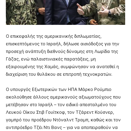
Ο επικεφαλής της αμερικανικής διπλωματίας,
επισκεπτόμενος το Ισραήλ, δήλωσε αισιόδοξος για την
προσεχή ανάπτυξη διεθνούς δύναμης στη Λωρίδα της
Γάζας, ενώ παλαιστινιακές παρατάξεις, μη
εξαιρουμένης της Χαμάς, συμφώνησαν να ανατεθεί η
διαχείριση του θυλάκου σε επιτροπή τεχνοκρατών.
Ο υπουργός Εξωτερικών των ΗΠΑ Μάρκο Ρούμπιο
ακολούθησε άλλους αμερικανούς αξιωματούχους που
μετέβησαν στο Ισραήλ – τον ειδικό απεσταλμένο του
Λευκού Οίκου Στιβ Γουίτκοφ, τον Τζάρεντ Κούσνερ,
γαμπρό του προέδρου Ντόναλντ Τραμπ, καθώς και τον
αντιπρόεδρο Τζέι Ντι Βανς – για να αποπειραθούν να