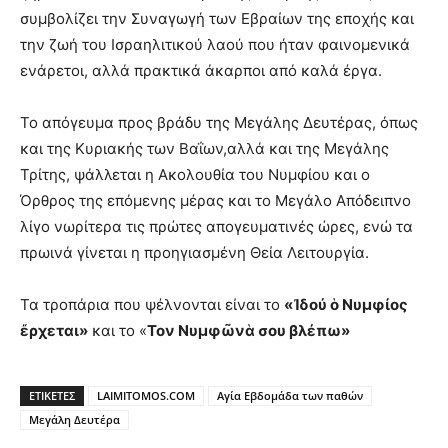
συμβολίζει την Συναγωγή των Εβραίων της εποχής και
την ζωή του Ισραηλιτικού λαού που ήταν φαινομενικά
ενάρετοι, αλλά πρακτικά άκαρποι από καλά έργα.
Το απόγευμα προς βράδυ της Μεγάλης Δευτέρας, όπως
και της Κυριακής των Βαΐων,αλλά και της Μεγάλης
Τρίτης, ψάλλεται η Ακολουθία του Νυμφίου και ο
Όρθρος της επόμενης μέρας και το Μεγάλο Απόδειπνο
λίγο νωρίτερα τις πρώτες απογευματινές ώρες, ενώ τα
πρωινά γίνεται η προηγιασμένη Θεία Λειτουργία.
Τα τροπάρια που ψέλνονται είναι το
«Ἰδού ὁ Νυμφίος
ἔρχεται»
και το «
Τον Νυμφῶνὰ σου βλέπω»
ΕΤΙΚΕΤΕΣ
LAIMITOMOS.COM
Αγία Εβδομάδα των παθών
Μεγάλη Δευτέρα