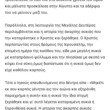
και μάλιστα προσκάλεσε στην Αίγυπτο και τα αδέρφια
του να μείνουν μαζί του.
Παράλληλα, στη λειτουργία της Μεγάλης Δευτέρας
περιλαμβάνεται και η ιστορία της άκαρπης συκιάς που
την καταράστηκε ο Χριστός και ξεράθηκε. Ο Χριστός
περπατώντας στους δρόμους της Ιερουσαλήμ, την
επομένη ημέρα της εισόδου του, είδε μια μεγάλη συκιά
με καταπράσινο φύλλωμα και την πλησίασε με σκοπό να
κόψει ένα σύκο,όμως διαπίστωσε ότι η συκιά όμως δεν
είχε καθόλου καρπούς.
Τότε ο Ιησούς απευθυνόμενος στο δέντρο είπε : «Μηκέτι
εκ σου καρπός γένηται εις τον αιώνα και εξηράνθη
παραχρήμα η συκή» και η συκιά την ίδια στιγμή
ξεράθηκε και γι’ αυτό λέγεται καταραμένη συκιά ή
ξηρανθείσα συκιά. Η ιστορία της άκαρπης συκιάς