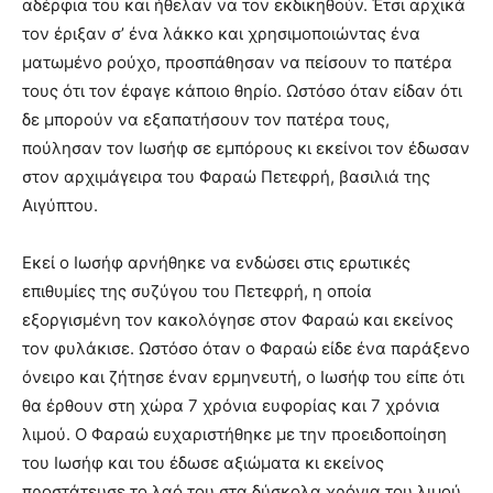
αδέρφια του και ήθελαν να τον εκδικηθούν. Έτσι αρχικά
τον έριξαν σ’ ένα λάκκο και χρησιμοποιώντας ένα
ματωμένο ρούχο, προσπάθησαν να πείσουν το πατέρα
τους ότι τον έφαγε κάποιο θηρίο. Ωστόσο όταν είδαν ότι
δε μπορούν να εξαπατήσουν τον πατέρα τους,
πούλησαν τον Ιωσήφ σε εμπόρους κι εκείνοι τον έδωσαν
στον αρχιμάγειρα του Φαραώ Πετεφρή, βασιλιά της
Αιγύπτου.
Εκεί ο Ιωσήφ αρνήθηκε να ενδώσει στις ερωτικές
επιθυμίες της συζύγου του Πετεφρή, η οποία
εξοργισμένη τον κακολόγησε στον Φαραώ και εκείνος
τον φυλάκισε. Ωστόσο όταν ο Φαραώ είδε ένα παράξενο
όνειρο και ζήτησε έναν ερμηνευτή, ο Ιωσήφ του είπε ότι
θα έρθουν στη χώρα 7 χρόνια ευφορίας και 7 χρόνια
λιμού. Ο Φαραώ ευχαριστήθηκε με την προειδοποίηση
του Ιωσήφ και του έδωσε αξιώματα κι εκείνος
προστάτευσε το λαό του στα δύσκολα χρόνια του λιμού