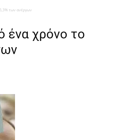
65,3% των ανέργων
ό ένα χρόνο το
γων