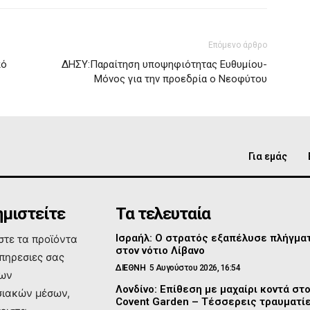
Επόμενο άρθρο
πό
ΔΗΣΥ:Παραίτηση υποψηφιότητας Ευθυμίου-
Μόνος για την προεδρία ο Νεοφύτου
Για εμάς
μιστείτε
Τα τελευταία
Ισραήλ: Ο στρατός εξαπέλυσε πλήγμα
τε τα προϊόντα
στον νότιο Λίβανο
υπηρεσιες σας
ΔΙΕΘΝΗ
5 Αυγούστου 2026, 16:54
των
Λονδίνο: Επίθεση με μαχαίρι κοντά στ
ιακών μέσων,
Covent Garden – Τέσσερεις τραυματί