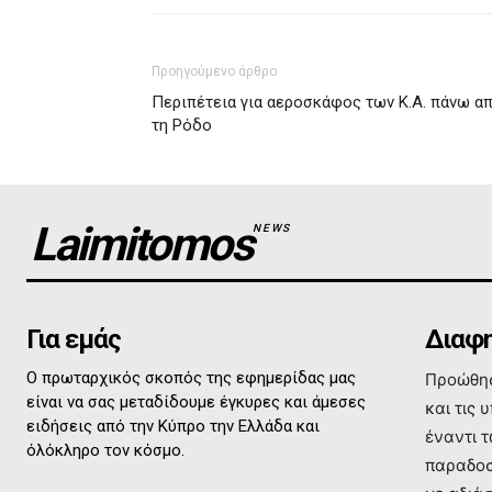
Προηγούμενο άρθρο
Περιπέτεια για αεροσκάφος των Κ.Α. πάνω α
τη Ρόδο
Laimitomos
NEWS
Για εμάς
Διαφη
Ο πρωταρχικός σκοπός της εφημερίδας μας
Προώθησ
είναι να σας μεταδίδουμε έγκυρες και άμεσες
και τις 
ειδήσεις από την Κύπρο την Ελλάδα και
έναντι 
όλόκληρο τον κόσμο.
παραδοσ